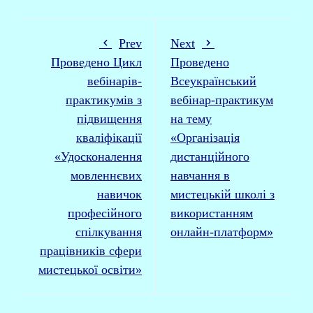
Prev
Next
Проведено Цикл
Проведено
вебінарів-
Всеукраїнський
практикумів з
вебінар-практикум
підвищення
на тему
кваліфікації
«Організація
«Удосконалення
дистанційного
мовленнєвих
навчання в
навичок
мистецькій школі з
професійного
використанням
спілкування
онлайн-платформ»
працівників сфери
мистецької освіти»