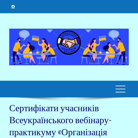
Skip
to
content
Сертифікати учасників
Всеукраїнського вебінару-
практикуму «Організація