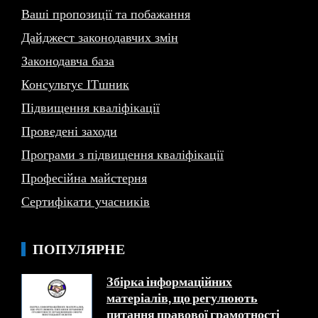
Ваші пропозиції та побажання
Дайджест законодавчих змін
Законодавча база
Консультує ITшник
Підвищення кваліфікації
Проведені заходи
Програми з підвищення кваліфікації
Професійна майстерня
Сертифікати учасників
ПОПУЛЯРНЕ
Збірка інформаційних
матеріалів, що регулюють
питання правової грамотності