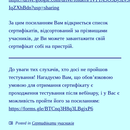
IqZXhBdn?usp=sharing
За цим посиланням Вам відкриється список
сертифікатів, відсортований за прізвищами
учасників, де Ви можете завантажити свій
сертифікат собі на пристрій.
До уваги тих слухачів, хто досі не пройшов
тестування! Нагадуємо Вам, що обов’язковою
умовою для отримання сертифікату є
проходження тестування після вебінару, і у Вас є
можливість пройти його за посиланням:
https://forms.gle/BTCnq3H8q3LBgjxP6
Posted in
Сертифікати учасників