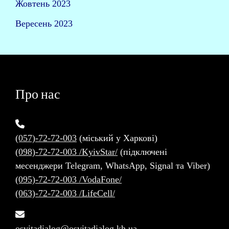
Жовтень 2023
Вересень 2023
Про нас
(057)-72-72-003
(міський у Харкові)
(098)-72-72-003 /KyivStar/
(підключені
месенджери Telegram, WhatsApp, Signal та Viber)
(095)-72-72-003 /VodaFone/
(063)-72-72-003 /LifeCell/
osvitadialog@osvitadialog.kh.ua