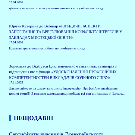
17.04.2026
цікавить питання по врегулювання питання по суміщенню посад
Юрчук Катерина
до
Вебінар «ЮРИДИЧНІ АСПЕКТИ
ЗАПОБІГАННЯ ТА ВРЕГУЛЮВАННЯ КОНФЛІКТУ ІНТЕРЕСІВ У
ЗАКЛАДАХ МИСТЕЦЬКОЇ ОСВІТИ»
17.04.2026
Цікавить врегулювання роботи по суміщенню посад
Зореслава
до
Відбувся Цикл навчально-тематичних семінарів з
підвищення кваліфікації «УДОСКОНАЛЕННЯ ПРОФЕСІЙНИХ
КОМПЕТЕНТНОСТЕЙ ВИКЛАДАЧІВ СОЛЬНОГО СПІВУ»
17.11.2025
Дякую спікерам за цікаву та корисну інформацію! Професійне висвітлення
кожної теми!!! З великим задоволенням пройшла всі три дні семінару! Бажаю…
НЕЩОДАВНІ
Сертифікати учасників Всеукраїнського