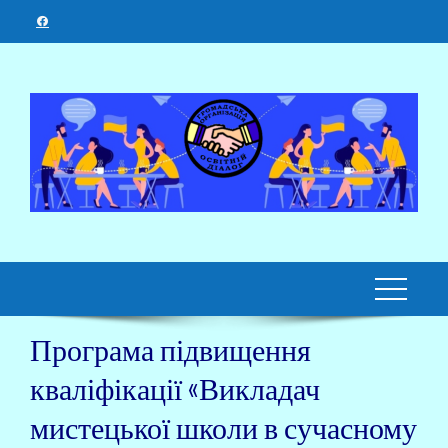
Skip
to
content
Програма підвищення
кваліфікації «Викладач
мистецької школи в сучасному